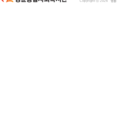
Copyright ⓒ 2026
명륜