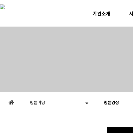
기관소개
인사말
미
운영계획
사
윤리선언
지속
연혁
노인맞
직원소개
청소년
오시는길
홍
시
명륜마당
명륜영상