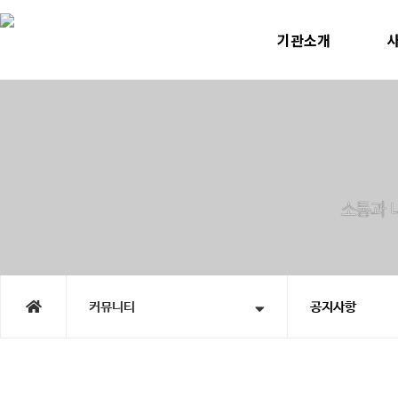
기관소개
인사말
미
운영계획
사
윤리선언
지속
연혁
노인맞
직원소개
청소년
오시는길
홍
시
커뮤니티
공지사항