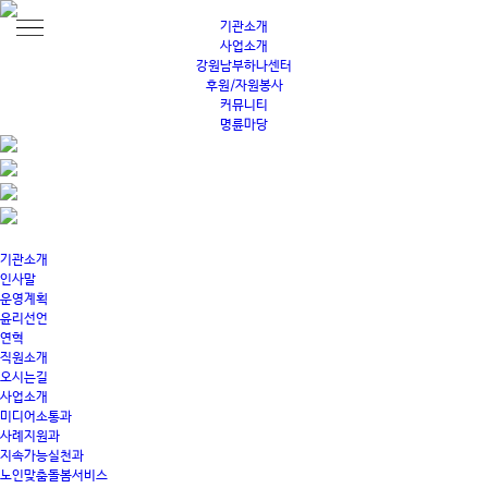
기관소개
사업소개
강원남부하나센터
후원/자원봉사
커뮤니티
명륜마당
기관소개
인사말
운영계획
윤리선언
연혁
직원소개
오시는길
사업소개
미디어소통과
사례지원과
지속가능실천과
노인맞춤돌봄서비스