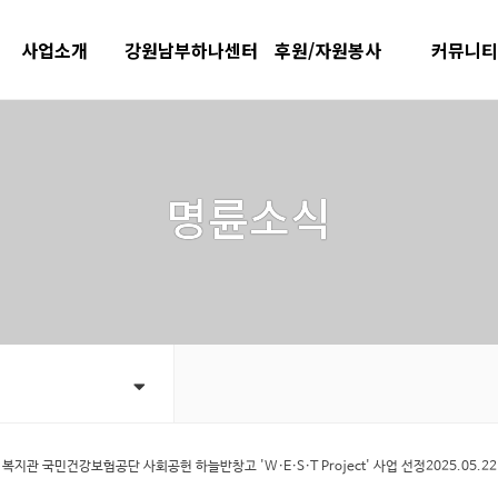
사업소개
강원남부하나센터
후원/자원봉사
커뮤니
미디어소통과
연혁
후원안내
공지사항
사례지원과
사업소개
후원신청하기
프로그램 안
명륜소식
지속가능실천과
후원자리스트
주민의 소리
노인맞춤돌봄서비스
행복나눔터
따뜻한한끼 
청소년방과후아카데
행복나눔터 지도
자료실
미
자원봉사안내
홍보 · 출판
자원봉사신청
시설이용안내
자원봉사자리스트
복지관
국민건강보험공단 사회공헌 하늘반창고 'W·E·S·T Project' 사업 선정2025.05.22