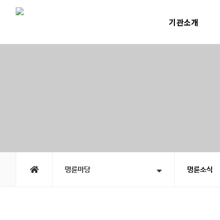
기관소개
인사말
운영계획
윤리선언
연혁
직원소개
오시는길
명륜마당
명륜소식