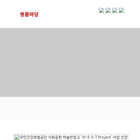
티
명륜마당
명륜영상
내
명륜소식
함
복지관소식지
식단
언론 속 명륜