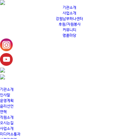
기관소개
사업소개
강원남부하나센터
후원/자원봉사
커뮤니티
명륜마당
기관소개
인사말
운영계획
윤리선언
연혁
직원소개
오시는길
사업소개
미디어소통과