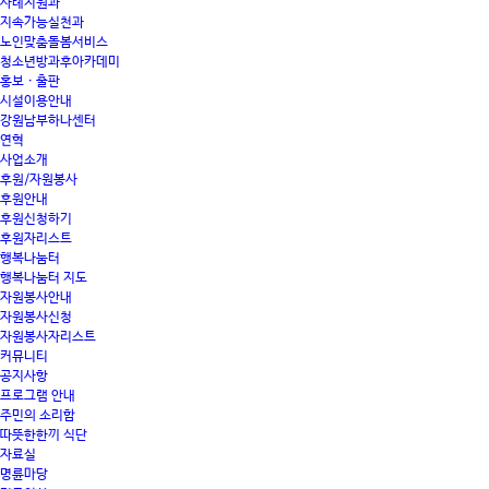
사례지원과
지속가능실천과
노인맞춤돌봄서비스
청소년방과후아카데미
홍보 · 출판
시설이용안내
강원남부하나센터
연혁
사업소개
후원/자원봉사
후원안내
후원신청하기
후원자리스트
행복나눔터
행복나눔터 지도
자원봉사안내
자원봉사신청
자원봉사자리스트
커뮤니티
공지사항
프로그램 안내
주민의 소리함
따뜻한한끼 식단
자료실
명륜마당