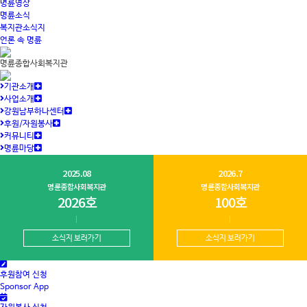
명륜영상
명륜소식
복지관소식지
언론 속 명륜
명륜종합사회복지관
기관소개
사업소개
강원남부하나센터
후원/자원봉사
커뮤니티
명륜마당
2025.08
2026.7
명륜종합사회복지관
명륜종합사회복지관
2026호
100호
소식지 보러가기
소식지 보러가기
후원참여 신청
Sponsor App