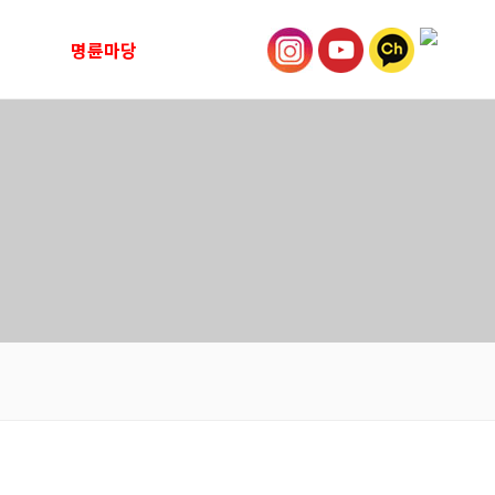
티
명륜마당
명륜영상
내
명륜소식
함
복지관소식지
식단
언론 속 명륜