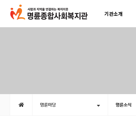
기관소개
인사말
운영계획
윤리선언
연혁
직원소개
오시는길
명륜마당
명륜소식