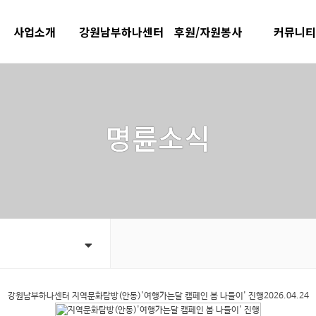
사업소개
강원남부하나센터
후원/자원봉사
커뮤니
미디어소통과
연혁
후원안내
공지사항
사례지원과
사업소개
후원신청하기
프로그램 안
명륜소식
지속가능실천과
후원자리스트
주민의 소리
노인맞춤돌봄서비스
행복나눔터
따뜻한한끼 
청소년방과후아카데
행복나눔터 지도
자료실
미
자원봉사안내
홍보 · 출판
자원봉사신청
시설이용안내
자원봉사자리스트
강원남부하나센터
지역문화탐방(안동)'여행가는달 캠페인 봄 나들이' 진행2026.04.24