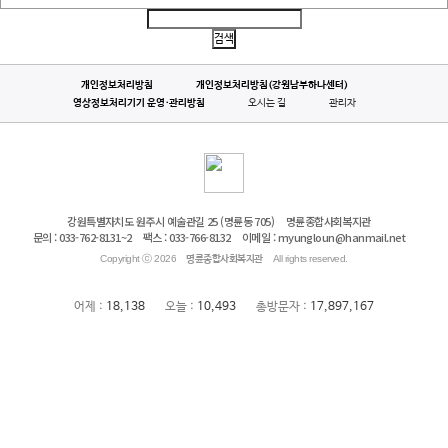
개인정보처리방침
개인정보처리방침(강원남부하나센터)
영상정보처리기기 운영·관리방침
오시는 길
관리자
강원특별자치도 원주시 예술관길 25 (명륜동 705)
명륜종합사회복지관
문의 : 033-762-8131~2
팩스 : 033-766-8132
이메일 : myungloun@hanmail.net
Copyright ⓒ 2026
명륜종합사회복지관
All rights reserved.
어제 :
18,138
오늘 :
10,493
총방문자 :
17,897,167