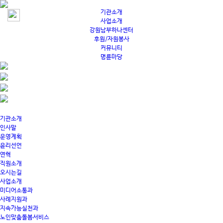
기관소개
사업소개
강원남부하나센터
후원/자원봉사
커뮤니티
명륜마당
기관소개
인사말
운영계획
윤리선언
연혁
직원소개
오시는길
사업소개
미디어소통과
사례지원과
지속가능실천과
노인맞춤돌봄서비스