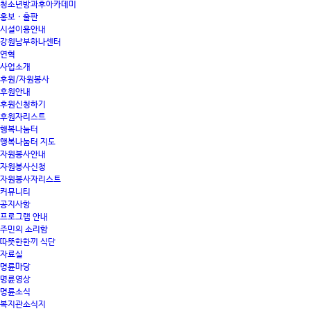
청소년방과후아카데미
홍보 · 출판
시설이용안내
강원남부하나센터
연혁
사업소개
후원/자원봉사
후원안내
후원신청하기
후원자리스트
행복나눔터
행복나눔터 지도
자원봉사안내
자원봉사신청
자원봉사자리스트
커뮤니티
공지사항
프로그램 안내
주민의 소리함
따뜻한한끼 식단
자료실
명륜마당
명륜영상
명륜소식
복지관소식지