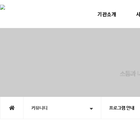
기관소개
인사말
미
운영계획
사
윤리선언
지속
연혁
노인맞
직원소개
청소년
오시는길
홍
시
커뮤니티
프로그램 안내