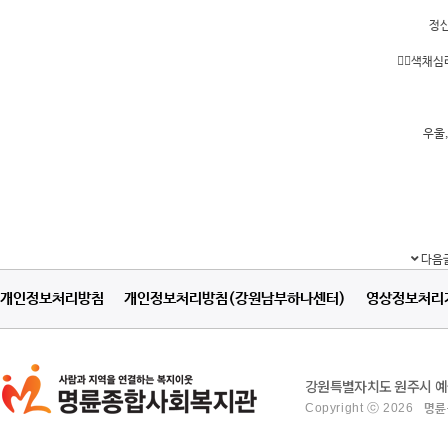
정신
☝🏻색채
우울
다음
개인정보처리방침
개인정보처리방침(강원남부하나센터)
영상정보처리
강원특별자치도 원주시 예술관
Copyright ⓒ 2026
명륜