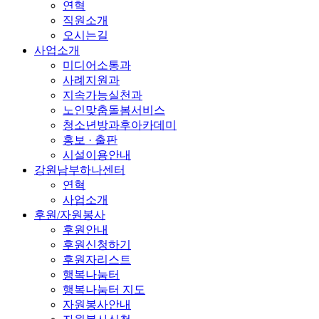
연혁
직원소개
오시는길
사업소개
미디어소통과
사례지원과
지속가능실천과
노인맞춤돌봄서비스
청소년방과후아카데미
홍보 · 출판
시설이용안내
강원남부하나센터
연혁
사업소개
후원/자원봉사
후원안내
후원신청하기
후원자리스트
행복나눔터
행복나눔터 지도
자원봉사안내