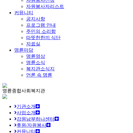
자원봉사신청
자원봉사자리스트
커뮤니티
공지사항
프로그램 안내
주민의 소리함
따뜻한한끼 식단
자료실
명륜마당
명륜영상
명륜소식
복지관소식지
언론 속 명륜
명륜종합사회복지관
기관소개
사업소개
강원남부하나센터
후원/자원봉사
커뮤니티