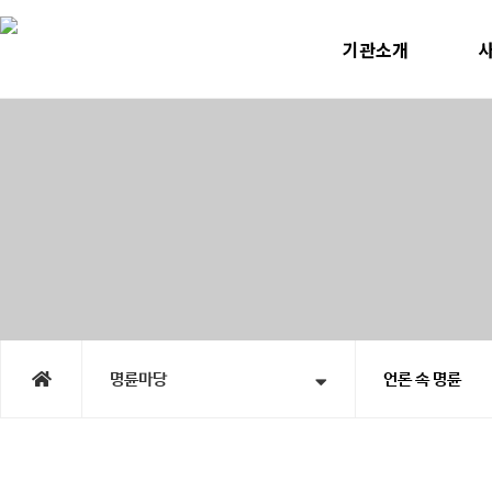
기관소개
인사말
미
운영계획
사
윤리선언
지속
연혁
노인맞
직원소개
청소년
오시는길
홍
시
명륜마당
언론 속 명륜